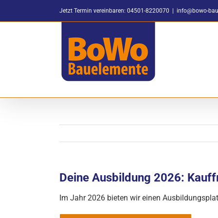
Zum
Jetzt Termin vereinbaren: 04501-8220070
|
info@bowo-bau
Inhalt
springen
Deine Ausbildung 2026: Kauf
Im Jahr 2026 bieten wir einen Ausbildungsplat