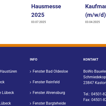
Hausmesse
Kaufman
2025
(m/w/d)
03.07.2025
03.04.2025
INFO
KONTAKT
 Haustüren
Fenster Bad Oldesloe
BoWo Bauel
Schmiedekop
eck
Fenster Reinfeld
23847 Kastor
e Lübeck
Fenster Ahrensburg
Tel.: 04501-
Fax: 04501-8
Lübeck
Fenster Bargteheide