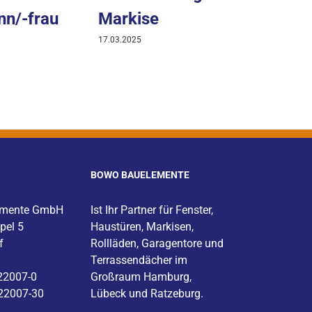
n/-frau
Markise
17.03.2025
BOWO BAUELEMENTE
emente GmbH
Ist Ihr Partner für
Fenster
,
pel 5
Haustüren
,
Markisen
,
f
Rollläden, Garagentore und
Terrassendächer im
822007-0
Großraum
Hamburg
,
22007-30
Lübeck
und
Ratzeburg
.