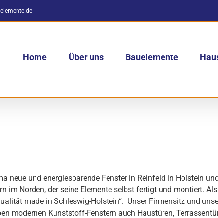
elemente.de
Home
Über uns
Bauelemente
Haus
ma neue und energiesparende Fenster in Reinfeld in Holstein u
n im Norden, der seine Elemente selbst fertigt und montiert. Als
ualität made in Schleswig-Holstein“. Unser Firmensitz und unser
 neben modernen Kunststoff-Fenstern auch Haustüren, Terrassentü