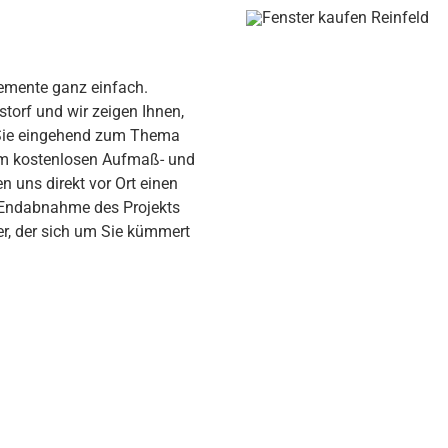
lemente ganz einfach.
torf und wir zeigen Ihnen,
 Sie eingehend zum Thema
um kostenlosen Aufmaß- und
 uns direkt vor Ort einen
r Endabnahme des Projekts
er, der sich um Sie kümmert
.
ng bei Ihnen vor Ort in Reinfeld