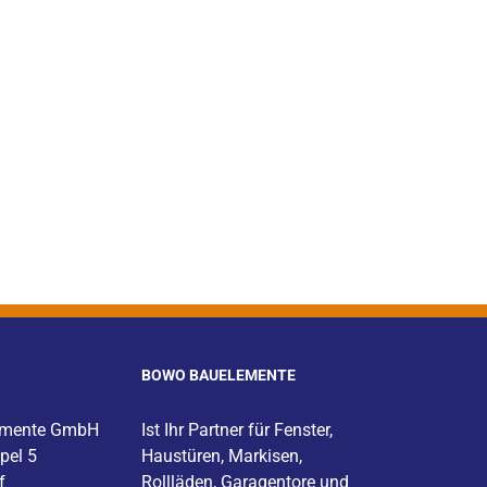
BOWO BAUELEMENTE
emente GmbH
Ist Ihr Partner für
Fenster
,
pel 5
Haustüren
,
Markisen
,
f
Rollläden, Garagentore und