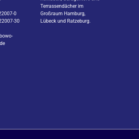
Terrassendächer im
822007-0
Großraum
Hamburg
,
22007-30
Lübeck
und
Ratzeburg
.
bowo-
de