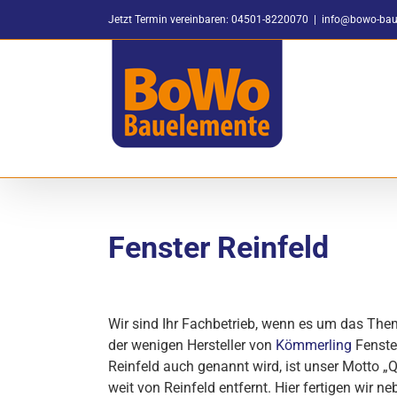
Zum
Jetzt Termin vereinbaren: 04501-8220070
|
info@bowo-bau
Inhalt
springen
Fenster Reinfeld
Wir sind Ihr Fachbetrieb, wenn es um das The
der wenigen Hersteller von
Kömmerling
Fenster
Reinfeld auch genannt wird, ist unser Motto „Q
weit von Reinfeld entfernt. Hier fertigen wir