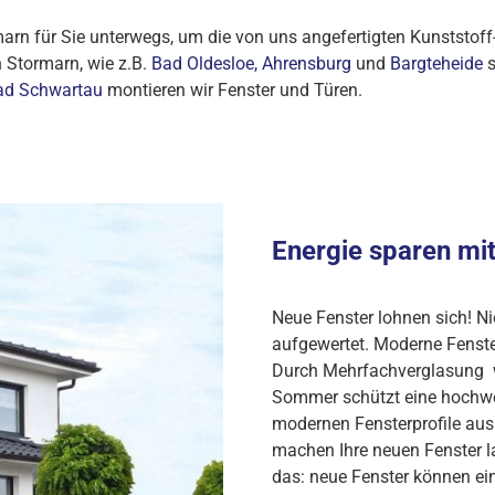
rn für Sie unterwegs, um die von uns angefertigten Kunststoff-
n Stormarn, wie z.B.
Bad Oldesloe,
Ahrensburg
und
Bargteheide
s
ad Schwartau
montieren wir Fenster und Türen.
Energie sparen mit
Neue Fenster lohnen sich! Ni
aufgewertet. Moderne Fenst
Durch Mehrfachverglasung w
Sommer schützt eine hochwe
modernen Fensterprofile aus 
machen Ihre neuen Fenster l
das: neue Fenster können ei