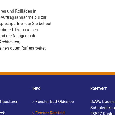
üren und Rollläden in
r Auftragsannahme bis zur
rechpartner, der Sie betreut
rdiniert. Durch unsere
und die fachgerechte
rchitekten,
nen guten Ruf erarbeitet.
INFO
KONTAKT
 Haustüren
Fenster Bad Oldesloe
BoWo Bauel
Schmiedekop
eck
Fenster Reinfeld
23847 Kastor