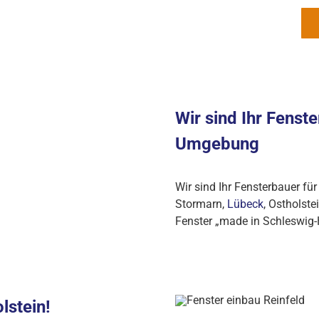
m Kundenberater bei Ihnen vor Ort in Reinfeld und
in unserer Ausstellung für Fenster und Türen.
Wir sind Ihr Fenst
Umgebung
Wir sind Ihr Fensterbauer fü
Stormarn,
Lübeck
, Ostholst
Fenster „made in Schleswig-H
lstein!