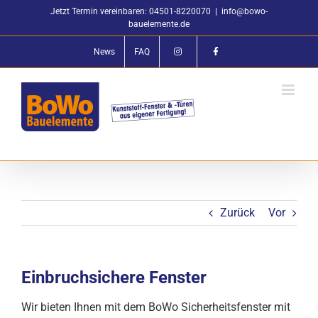
Zum
Jetzt Termin vereinbaren: 04501-8220070
|
info@bowo-
Inhalt
bauelemente.de
springen
News
FAQ
Zurück
Vor
Einbruchsichere Fenster
Wir bieten Ihnen mit dem BoWo Sicherheitsfenster mit