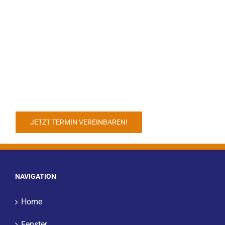
Seitenmarkise vereinbaren!
Vereinbaren Sie jetzt einen Termin mit unserem
Kundenberater bei Ihnen vor Ort für Ihre neue
Seitenmarkise und lassen Sie sich beraten oder
besuchen Sie uns in unserer Ausstellung.
JETZT TERMIN VEREINBAREN!
NAVIGATION
Home
Fenster