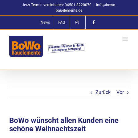
Zum
Jetzt Termin vereinbaren: 04501-8220070
|
info@bowo-
Inhalt
bauelemente.de
springen
News
FAQ
Zurück
Vor
BoWo wünscht allen Kunden eine
schöne Weihnachtszeit