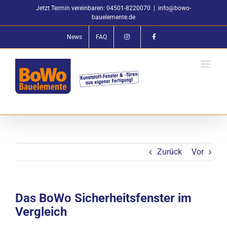
Zum
Jetzt Termin vereinbaren: 04501-8220070
|
info@bowo-
Inhalt
bauelemente.de
springen
News
FAQ
Zurück
Vor
Das BoWo Sicherheitsfenster im
Vergleich